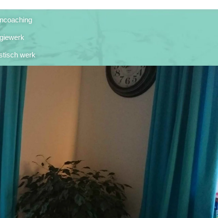
ncoaching
giewerk
stisch werk