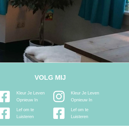
VOLG MIJ
Kleur Je Leven
Kleur Je Leven
Opnieuw In
Opnieuw In
Lef om te
Lef om te
Luisteren
Luisteren