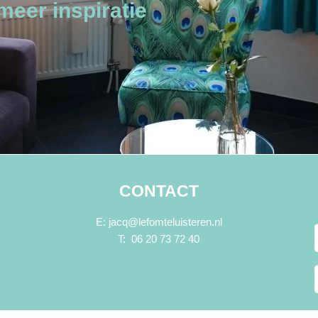
eer inspiratie
CONTACT
E: jacq@lefomteluisteren.nl
T: 06 20 73 72 40