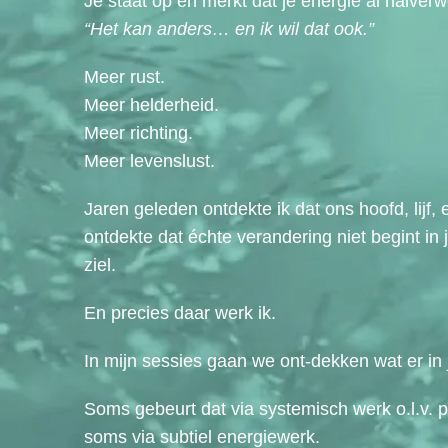
Je staat op en merkt dat je energie al halverw
“Het kan anders… en ik wil dat ook.”
Meer rust.
Meer helderheid.
Meer richting.
Meer levenslust.
Jaren geleden ontdekte ik dat ons hoofd, lijf
ontdekte dat échte verandering niet begint in j
ziel.
En precies daar werk ik.
In mijn sessies gaan we ont-dekken wat er in
Soms gebeurt dat via systemisch werk o.l.v. p
soms via subtiel energiewerk.