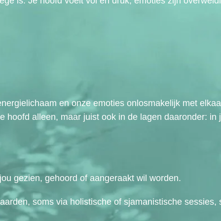
ege is. Je hoofd voelt vol en druk, emoties zijn overweld
, energielichaam en onze emoties onlosmakelijk met elkaa
e hoofd alleen, maar juist ook in de lagen daaronder: in j
 jou gezien, gehoord of aangeraakt wil worden.
aarden, soms via holistische of sjamanistische sessies,