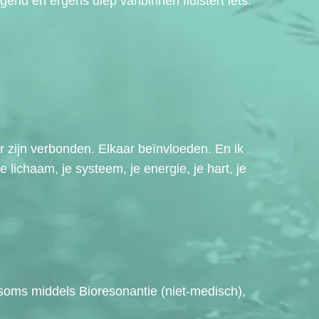
igend en ergens diep vanbinnen fluistert iets:
r zijn verbonden. Elkaar beïnvloeden. En ik
e lichaam, je systeem, je energie, je hart, je
 soms middels Bioresonantie (niet-medisch),