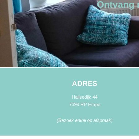
Ontvang m
ADRES
Hallsedijk 44
7399 RP Empe
(Bezoek enkel op afspraak)