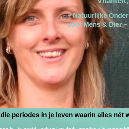
Vitalitei
~ Natuurlijke Onde
voor Mens & Dier ~
die periodes in je leven waarin alles nét w