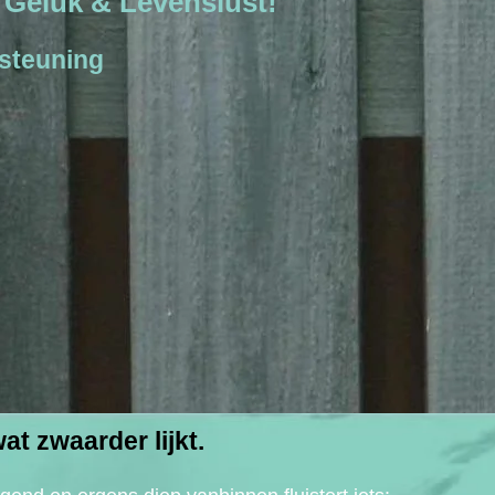
t, Geluk & Levenslust!
rsteuning
at zwaarder lijkt.