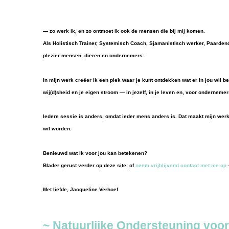
— zo werk ik, en zo ontmoet ik ook de mensen die bij mij komen.
Als Holistisch Trainer, Systemisch Coach, Sjamanistisch werker, Paarden
plezier mensen, dieren en ondernemers.
In mijn werk creëer ik een plek waar je kunt ontdekken wat er in jou wil 
wij(d)sheid en je eigen stroom — in jezelf, in je leven en, voor ondernemers
Iedere sessie is anders, omdat ieder mens anders is. Dat maakt mijn wer
wil worden.
Benieuwd wat ik voor jou kan betekenen?
Blader gerust verder op deze site, of
neem vrijblijvend contact met me op
—
Met liefde, Jacqueline Verhoef
~ Natuurlijke Ondersteuning voor