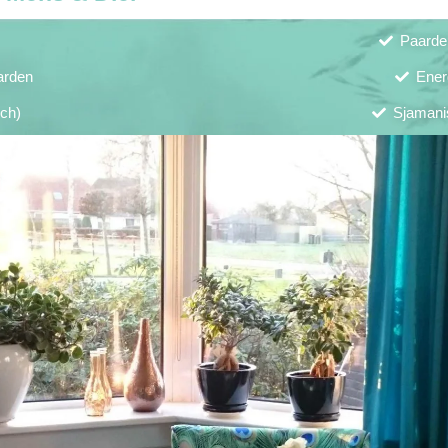
Paarde
arden
Ener
sch)
Sjamani