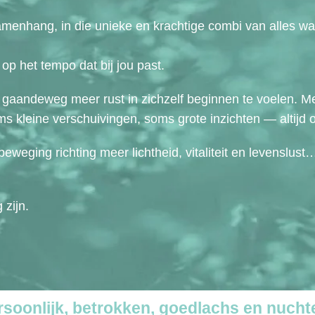
menhang, in die unieke en krachtige combi van alles wat j
 op het tempo dat bij jou past.
gaandeweg meer rust in zichzelf beginnen te voelen. Mee
ms kleine verschuivingen, soms grote inzichten — altijd 
 beweging richting meer lichtheid, vitaliteit en levenslust
zijn.
rsoonlijk, betrokken, goedlachs en nuchter