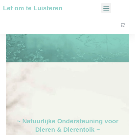
Ga
Lef om te Luisteren
Over Mij
naar
de
inhoud
Winke
~ Natuurlijke Ondersteuning voor
Dieren & Dierentolk ~