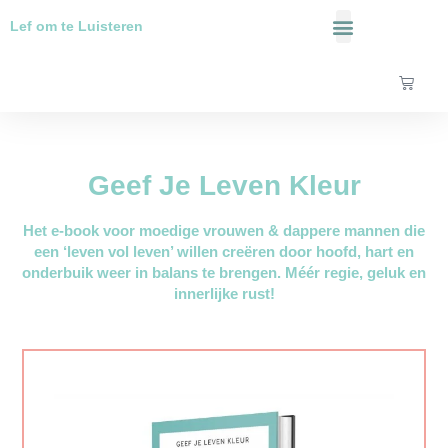
Ga
Lef om te Luisteren
naar
de
Over Mij
inhoud
Winke
Geef Je Leven Kleur
Het e-book voor moedige vrouwen & dappere mannen die
een ‘leven vol leven’ willen creëren door hoofd, hart en
onderbuik weer in balans te brengen. Méér regie, geluk en
innerlijke rust!