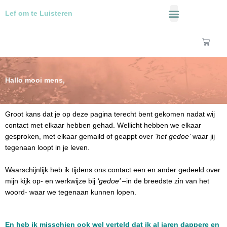
Ga
Lef om te Luisteren
naar
de
Over Mij
inhoud
Winke
Hallo mooi mens,
Groot kans dat je op deze pagina terecht bent gekomen nadat wij
contact met elkaar hebben gehad. Wellicht hebben we elkaar
gesproken, met elkaar gemaild of geappt over
‘het gedoe’
waar jij
tegenaan loopt in je leven.
Waarschijnlijk heb ik tijdens ons contact een en ander gedeeld over
mijn kijk op- en werkwijze bij
‘gedoe’ –
in de breedste zin van het
woord- waar we tegenaan kunnen lopen.
En heb ik misschien ook wel verteld dat ik al jaren dappere en