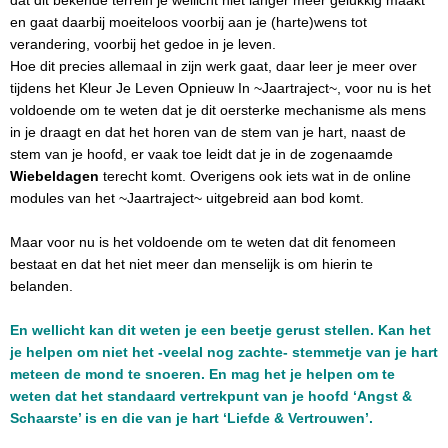
dat dit bekende terrein je wellicht niet langer meer gelukkig maakt
en gaat daarbij moeiteloos voorbij aan je (harte)wens tot
verandering, voorbij het gedoe in je leven.
Hoe dit precies allemaal in zijn werk gaat, daar leer je meer over
tijdens het Kleur Je Leven Opnieuw In ~Jaartraject~, voor nu is het
voldoende om te weten dat je dit oersterke mechanisme als mens
in je draagt en dat het horen van de stem van je hart, naast de
stem van je hoofd, er vaak toe leidt dat je in de zogenaamde
Wiebeldagen
terecht komt. Overigens ook iets wat in de online
modules van het ~Jaartraject~ uitgebreid aan bod komt.
Maar voor nu is het voldoende om te weten dat dit fenomeen
bestaat en dat het niet meer dan menselijk is om hierin te
belanden.
En wellicht kan dit weten je een beetje gerust stellen. Kan het
je helpen om niet het -veelal nog zachte- stemmetje van je hart
meteen de mond te snoeren. En mag het je helpen om te
weten dat het standaard vertrekpunt van je hoofd ‘Angst &
Schaarste’ is en die van je hart ‘Liefde & Vertrouwen’.