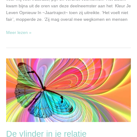
kwam bijna uit de oren van deze deelneemster aan het Kleur Je
Leven Opnieuw In ~Jaartraject~ toen zij uitreikte. ‘Het voelt niet
fair’, mopperde ze. ‘Zij mag overal mee wegkomen en mensen
Meer lezen »
De
vlinder
in
je
relatie
De vlinder in je relatie