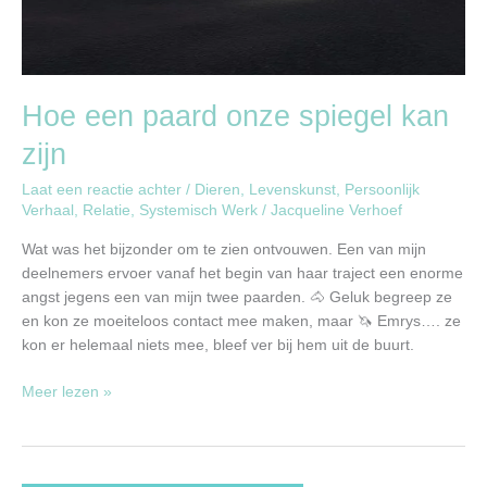
Hoe een paard onze spiegel kan
zijn
Laat een reactie achter
/
Dieren
,
Levenskunst
,
Persoonlijk
Verhaal
,
Relatie
,
Systemisch Werk
/
Jacqueline Verhoef
Wat was het bijzonder om te zien ontvouwen. Een van mijn
deelnemers ervoer vanaf het begin van haar traject een enorme
angst jegens een van mijn twee paarden. 🐴 Geluk begreep ze
en kon ze moeiteloos contact mee maken, maar 🦄 Emrys…. ze
kon er helemaal niets mee, bleef ver bij hem uit de buurt.
Meer lezen »