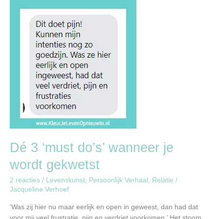
Dé
3
‘must
do’s’
wanneer
je
wordt
gekwetst
Dé 3 ‘must do’s’ wanneer je
wordt gekwetst
2 reacties
/
Levenskunst
,
Persoonlijk Verhaal
,
Relatie
/
Jacqueline Verhoef
‘Was zij hier nu maar eerlijk en open in geweest, dan had dat
voor mij veel frustratie, pijn en verdriet voorkomen.’ Het stoom