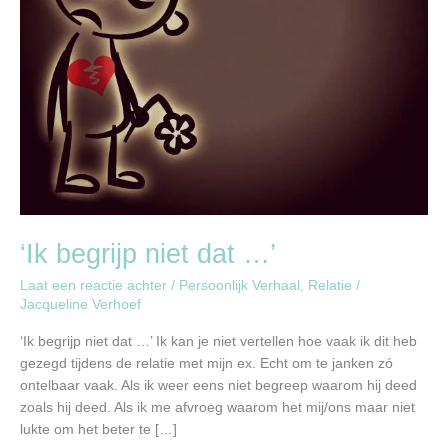
‘Ik begrijp niet dat …’
Laat een reactie achter
/
Persoonlijk Verhaal
,
Relatie
/
Jacqueline Verhoef
‘Ik begrijp niet dat …’ Ik kan je niet vertellen hoe vaak ik dit heb
gezegd tijdens de relatie met mijn ex. Echt om te janken zó
ontelbaar vaak. Als ik weer eens niet begreep waarom hij deed
zoals hij deed. Als ik me afvroeg waarom het mij/ons maar niet
lukte om het beter te […]