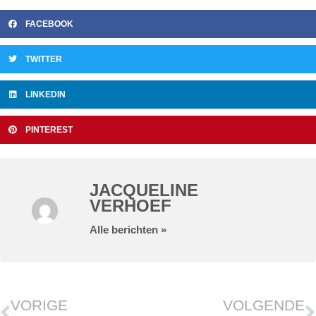
FACEBOOK
TWITTER
LINKEDIN
PINTEREST
JACQUELINE
VERHOEF
Alle berichten »
Vorige
V
VORIGE
VOLGENDE