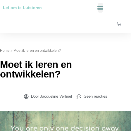
Ga
Lef om te Luisteren
naar
de
Over Mij
inhoud
Winke
Home
»
Moet ik leren en ontwikkelen?
Moet ik leren en
ontwikkelen?
Door
Jacqueline Verhoef
Geen reacties