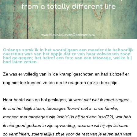
Onlangs sprak ik in het voorbijgaan een moeder die behoorlijk
overstuur was van het appje dat ze van haar volwassen zoon
had gekregen; het betrof een foto van een tatoeage, welke hij
had laten zetten.
Ze was er volledig van in ‘de kramp’ geschoten en had zichzelf er
nog niet toe kunnen zetten om te reageren op zijn berichtje.
Haar hoofd was op hol geslagen;
‘ik weet niet wat ik moet zeggen,
ik vind het lelijk staan, tatoeages ‘horen’ niet in onze familie,
mensen met tatoeages zijn ‘aso’s’ (is hij dan een ‘aso’??), wat heb
ik niet goed gedaan in zijn opvoeding, waarom wil hij zijn lichaam
zo verminken, zoiets lelijks zit je voor de rest van je leven aan vast’