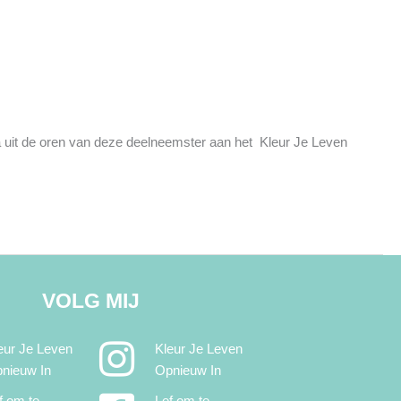
jna uit de oren van deze deelneemster aan het Kleur Je Leven
VOLG MIJ
eur Je Leven
Kleur Je Leven
nieuw In
Opnieuw In
f om te
Lef om te