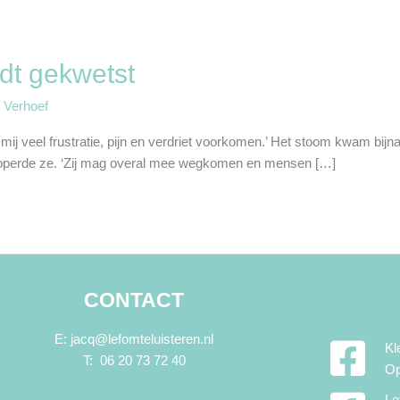
dt gekwetst
 Verhoef
r mij veel frustratie, pijn en verdriet voorkomen.’ Het stoom kwam bi
’, mopperde ze. ‘Zij mag overal mee wegkomen en mensen […]
CONTACT
E: jacq@lefomteluisteren.nl
Kl
T: 06 20 73 72 40
Op
Le