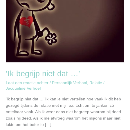
‘Ik begrijp niet dat …’
Laat een reactie achter
/
Persoonlijk Verhaal
,
Relatie
/
Jacqueline Verhoef
‘Ik begrijp niet dat …’ Ik kan je niet vertellen hoe vaak ik dit heb
gezegd tijdens de relatie met mijn ex. Echt om te janken zó
ontelbaar vaak. Als ik weer eens niet begreep waarom hij deed
zoals hij deed. Als ik me afvroeg waarom het mij/ons maar niet
lukte om het beter te […]