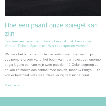
Hoe een paard onze spiegel kan
zijn
Laat een reactie achter
/
Dieren
,
Levenskunst
,
Persoonlijk
Verhaal
,
Relatie
,
Systemisch Werk
/
Jacqueline Verhoef
Wat was het bijzonder om te zien ontvouwen. Een van mijn
deelnemers ervoer vanaf het begin van haar traject een enorme
angst jegens een van mijn twee paarden. 🐴 Geluk begreep ze
en kon ze moeiteloos contact mee maken, maar 🦄 Emrys…. ze
kon er helemaal niets mee, bleef ver bij hem uit de buurt.
Meer lezen »