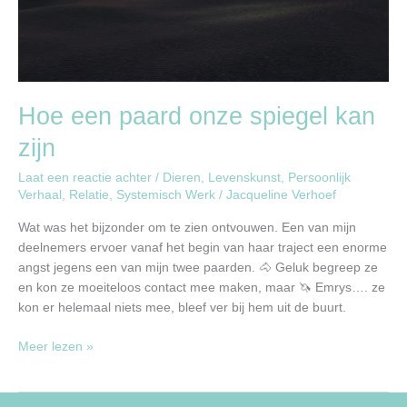
Hoe een paard onze spiegel kan
zijn
Laat een reactie achter
/
Dieren
,
Levenskunst
,
Persoonlijk
Verhaal
,
Relatie
,
Systemisch Werk
/
Jacqueline Verhoef
Wat was het bijzonder om te zien ontvouwen. Een van mijn
deelnemers ervoer vanaf het begin van haar traject een enorme
angst jegens een van mijn twee paarden. 🐴 Geluk begreep ze
en kon ze moeiteloos contact mee maken, maar 🦄 Emrys…. ze
kon er helemaal niets mee, bleef ver bij hem uit de buurt.
Meer lezen »