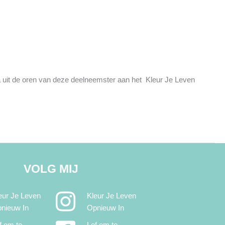
jna uit de oren van deze deelneemster aan het Kleur Je Leven
VOLG MIJ
eur Je Leven
Kleur Je Leven
nieuw In
Opnieuw In
f om te
Lef om te