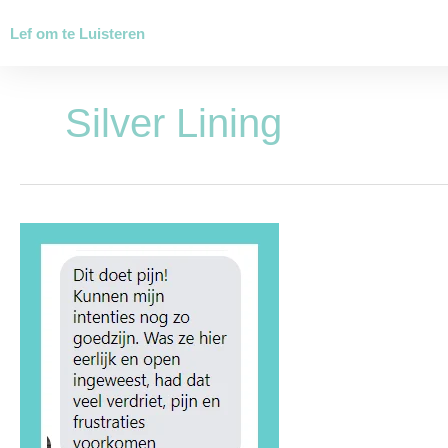
Ga
Lef om te Luisteren
naar
de
inhoud
Silver Lining
Dé
3
‘must
do’s’
wanneer
je
wordt
gekwetst