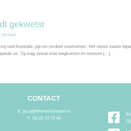
dt gekwetst
 Verhoef
r mij veel frustratie, pijn en verdriet voorkomen.’ Het stoom kwam bi
’, mopperde ze. ‘Zij mag overal mee wegkomen en mensen […]
CONTACT
E: jacq@lefomteluisteren.nl
Kl
T: 06 20 73 72 40
Op
Le