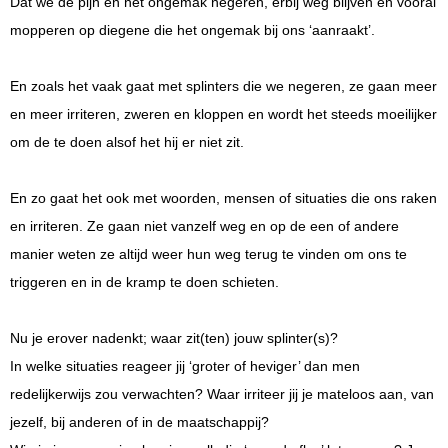
Dat we de pijn en het ongemak negeren, erbij weg blijven en vooral
mopperen op diegene die het ongemak bij ons ‘aanraakt’.
En zoals het vaak gaat met splinters die we negeren, ze gaan meer
en meer irriteren, zweren en kloppen en wordt het steeds moeilijker
om de te doen alsof het hij er niet zit.
En zo gaat het ook met woorden, mensen of situaties die ons raken
en irriteren. Ze gaan niet vanzelf weg en op de een of andere
manier weten ze altijd weer hun weg terug te vinden om ons te
triggeren en in de kramp te doen schieten.
Nu je erover nadenkt; waar zit(ten) jouw splinter(s)?
In welke situaties reageer jij ‘groter of heviger’ dan men
redelijkerwijs zou verwachten? Waar irriteer jij je mateloos aan, van
jezelf, bij anderen of in de maatschappij?