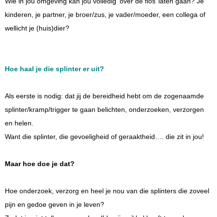
Wie in jou omgeving kan jou volledig ‘over de flos’ laten gaan? Je
kinderen, je partner, je broer/zus, je vader/moeder, een collega of
wellicht je (huis)dier?
Hoe haal je die splinter er uit?
Als eerste is nodig: dat jij de bereidheid hebt om de zogenaamde
splinter/kramp/trigger te gaan belichten, onderzoeken, verzorgen
en helen.
Want die splinter, die gevoeligheid of geraaktheid…. die zit in jou!
Maar hoe doe je dat?
Hoe onderzoek, verzorg en heel je nou van die splinters die zoveel
pijn en gedoe geven in je leven?