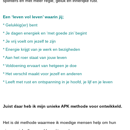
splinters en met méér regie, geluk en innerlijke rust.
Een ‘leven vol leven’ waarin jij;
* Gelukkig(er) bent
* Je dagen energiek en ‘met goede zin’ begint
* Je vrij voelt om jezelf te zijn
* Energie krijgt van je werk en bezigheden
* Aan het roer staat van jouw leven
* Voldoening ervaart van hetgeen je doe
* Het verschil maakt voor jezelf en anderen
* Leeft met rust en ontspanning in je hoofd, je lijf en je leven
Juist daar heb ik mijn unieke APK methode voor ontwikkeld.
Het is dé methode waarmee ik moedige mensen help om hun