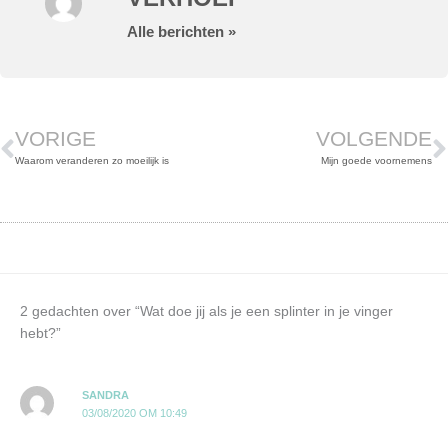
Alle berichten »
Vorige
V
VORIGE
VOLGENDE
Waarom veranderen zo moeilijk is
Mijn goede voornemens
2 gedachten over “Wat doe jij als je een splinter in je vinger
hebt?”
SANDRA
03/08/2020 OM 10:49