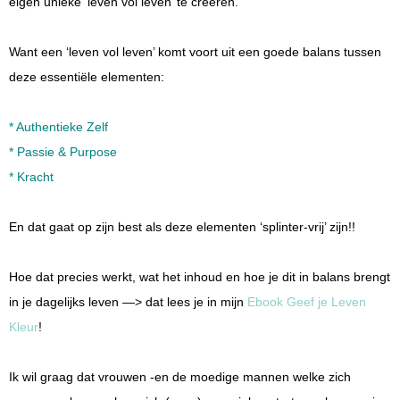
eigen unieke ‘leven vol leven’ te creëren.
Want een ‘leven vol leven’ komt voort uit een goede balans tussen
deze essentiële elementen:
* Authentieke Zelf
* Passie & Purpose
* Kracht
En dat gaat op zijn best als deze elementen ‘splinter-vrij’ zijn!!
Hoe dat precies werkt, wat het inhoud en hoe je dit in balans brengt
in je dagelijks leven —> dat lees je in mijn
Ebook Geef je Leven
Kleur
!
Ik wil graag dat vrouwen -en de moedige mannen welke zich