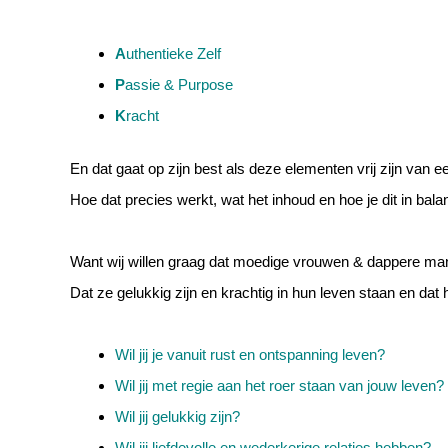
A
uthentieke Zelf
P
assie & Purpose
K
racht
En dat gaat op zijn best als deze elementen vrij zijn van e
Hoe dat precies werkt, wat het inhoud en hoe je dit in bala
Want wij willen graag dat moedige vrouwen & dappere mann
Dat ze gelukkig zijn en krachtig in hun leven staan en dat
Wil jij je vanuit rust en ontspanning leven?
Wil jij met regie aan het roer staan van jouw leven?
Wil jij gelukkig zijn?
Wil jij liefdevolle en wederkerige relaties hebben?