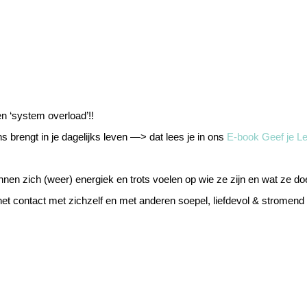
en ‘system overload’!!
ns brengt in je dagelijks leven —> dat lees je in ons
E-book Geef je Le
en zich (weer) energiek en trots voelen op wie ze zijn en wat ze do
 het contact met zichzelf en met anderen soepel, liefdevol & stromend 