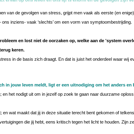
n van de gevolgen van stress, grijpt men vaak als eerste (en enige
j – ons inziens- vaak ‘slechts’ om een vorm van symptoombestrijding.
probleem en lost niet de oorzaken op, welke aan de ‘system overl
terug keren.
ress in de basis zich draagt. En dat is juist het onderdeel waar wij eve
ch in jouw leven meldt, ligt er een uitnodiging om het anders en 
n het nodigt uit om in jezelf op zoek te gaan naar duurzame oplossi
n wat maakt dat jij in deze situatie terecht bent gekomen of telkens 
uigingen die jij hebt, eens kritisch tegen het licht te houden. Zijn 