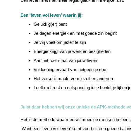
Een leven met met méér regie, geluk en innerlijke rust.
Een ‘leven vol leven’ waarin jij;
Gelukkig(er) bent
Je dagen energiek en ‘met goede zin’ begint
Je vrij voelt om jezelf te zijn
Energie krijgt van je werk en bezigheden
Aan het roer staat van jouw leven
Voldoening ervaart van hetgeen je doe
Het verschil maakt voor jezelf en anderen
Leeft met rust en ontspanning in je hoofd, je lijf en j
Juist daar hebben wij onze unieke de APK-methode vo
Het is dè methode waarmee wij moedige mensen helpen om 
Want een ‘leven vol leven’ komt voort uit een goede bala