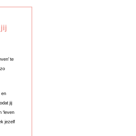
ij
ven’ te
 zo
g en
dat jij
n ‘leven
ek jezelf